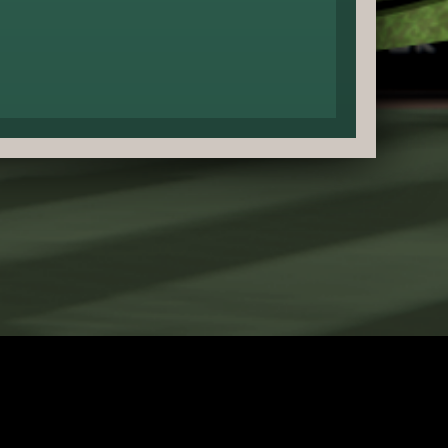
软體分级管理辦法分類為:普遍級。
用，遊款内另提供購買虚凝貨幣、物品等付费服務。
避免沉迷，宜適度休息及運動,遊戲虚擬情節請勿模仿。