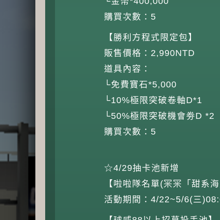
└金幣*400,000
購買次數：5
【勝利方程式限定包】
販售價格：2,990NTD
道具內容：
└免費寶石*5,000
└10%極限突破卷軸D*1
└50%極限突破機會劵D *2
購買次數：5
☆4/29抽卡池新增
【啦啦隊名單(冞冞「甜系海
活動期間：4/22~5/6(三)08:
【球威88以上招募投手池】